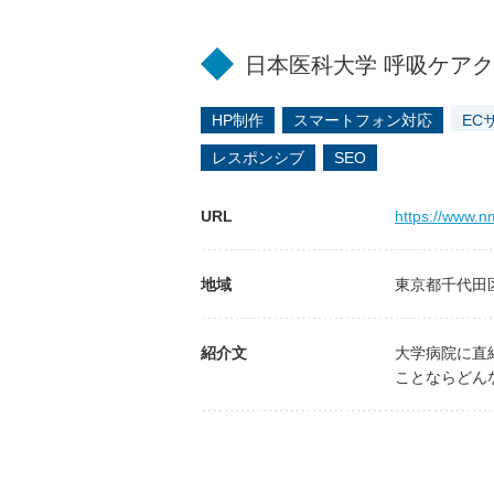
日本医科大学 呼吸ケア
HP制作
スマートフォン対応
EC
レスポンシブ
SEO
URL
https://www.nm
地域
東京都千代田
紹介文
大学病院に直
ことならどん