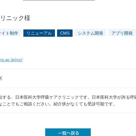
クリニック様
サイト制作
リニューアル
CMS
システム開発
アプリ開発
s.ac.jp/rcc/
区
結する、日本医科大学呼吸ケアクリニックです。日本医科大学が誇る呼
なことでもご相談ください。紹介状がなくても受診可能です。