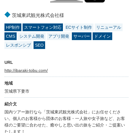
茨城東武観光株式会社様
HP制作
スマートフォン対応
ECサイト制作
リニューアル
CMS
システム開発
アプリ開発
サーバー
ドメイン
レスポンシブ
SEO
URL
http://ibaraki-tobu.com/
地域
茨城県下妻市
紹介文
国内ツアー旅行なら「茨城東武観光株式会社」にお任せくださ
い。個人のお客様から団体のお客様・一人旅や女子旅など、お客
様のご要望に合わせた、癒やしと思い出の旅をご紹介・ご提案い
たします！