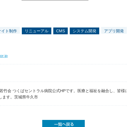
サイト制作
リニューアル
CMS
システム開発
アプリ開発
or.jp
 若竹会 つくばセントラル病院公式HPです。医療と福祉を融合し、皆
します。茨城県牛久市