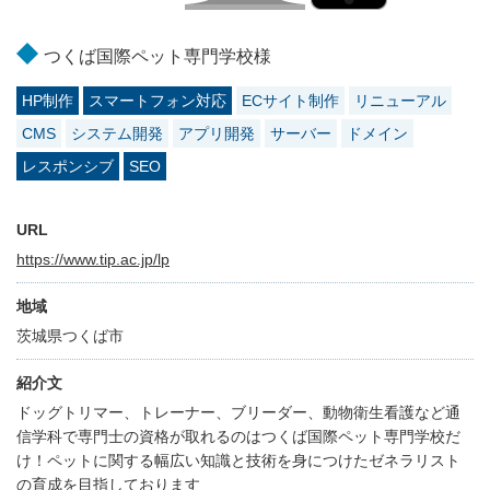
つくば国際ペット専門学校様
HP制作
スマートフォン対応
ECサイト制作
リニューアル
CMS
システム開発
アプリ開発
サーバー
ドメイン
レスポンシブ
SEO
URL
https://www.tip.ac.jp/lp
地域
茨城県つくば市
紹介文
ドッグトリマー、トレーナー、ブリーダー、動物衛生看護など通
信学科で専門士の資格が取れるのはつくば国際ペット専門学校だ
け！ペットに関する幅広い知識と技術を身につけたゼネラリスト
の育成を目指しております