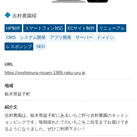
吉村農園様
HP制作
スマートフォン対応
ECサイト制作
リニューアル
CMS
システム開発
アプリ開発
サーバー
ドメイン
レスポンシブ
SEO
URL
https://yoshimura-nouen-1985.raku-uru.jp
地域
栃木県益子町
紹介文
吉村農園は、栃木県益子町にあるいちご狩り吉村農園のネットシ
ョッピングです。毎朝採れたてのいちごをご自宅までお届けでき
るようになりました。ぜひご利用下さい！