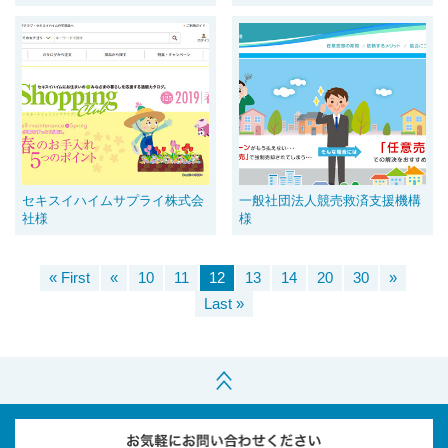
セキスイハイムサプライ株式会
一般社団法人競売救済支援機構
社様
様
« First
«
10
11
12
13
14
20
30
»
Last »